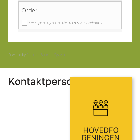
Order
I accept to agree to the Terms & Conditions.
Powered by
Pinpoint Booking System
Kontaktpersoner
80
Tlf: 48 15 50
mail.com
ifherkules@g
HOVEDFO
RENINGEN
Martini