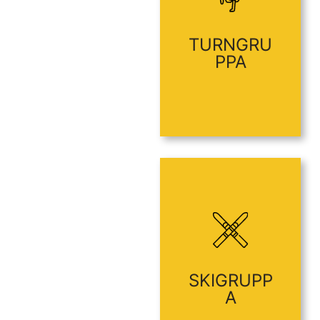
@gmail.com
herkulesturn
TURNGRU
PPA
Martini
Signe
42
Tlf: 92 44 67
@gmail.com
skiherkules
SKIGRUPP
A
Kleppa
Ove