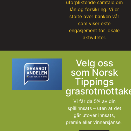
uforpliktende samtale om
lån og forsikring. Vi er
stolte over banken vår
som viser ekte
engasjement for lokale
aktiviteter.
Velg oss
som Norsk
Tippings
grasrotmottake
Vi får da 5% av din
spillinnsats – uten at det
går utover innsats,
premie eller vinnersjanse.