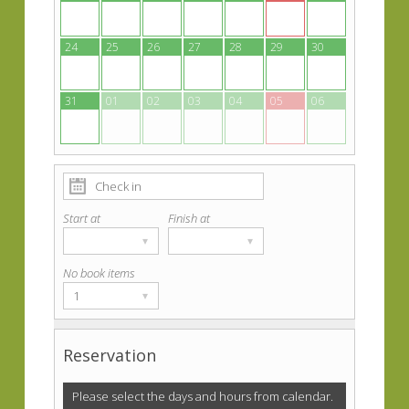
24
25
26
27
28
29
30
31
01
02
03
04
05
06
Start at
Finish at
▾
▾
No book items
1
▾
Reservation
Please select the days and hours from calendar.