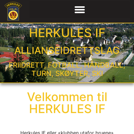
HERKULES IF
ALLIANSEIDRETTSLAG
FRIIDRETT, FOTBALL, HÅNDBALL,
TURN, SKØYTER, SKI
Velkommen til
HERKULES IF
Herkules IF eller «klubben utafor bruene»