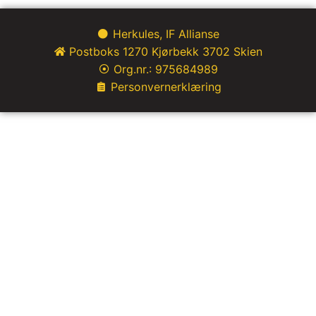
Herkules, IF Allianse
Postboks 1270 Kjørbekk 3702 Skien
Org.nr.: 975684989
Personvernerklæring