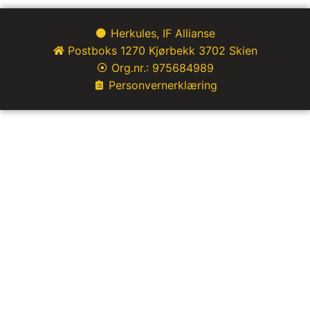
Herkules, IF Allianse
Postboks 1270 Kjørbekk 3702 Skien
Org.nr.: 975684989
Personvernerklæring