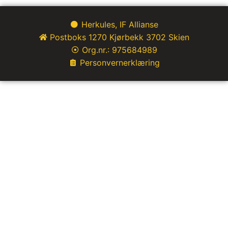
Herkules, IF Allianse
Postboks 1270 Kjørbekk 3702 Skien
Org.nr.: 975684989
Personvernerklæring