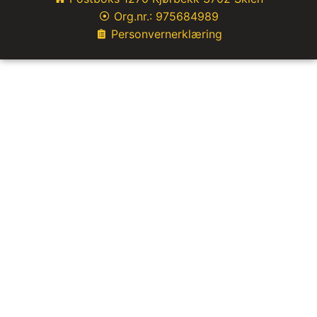
Org.nr.: 975684989
Personvernerklæring