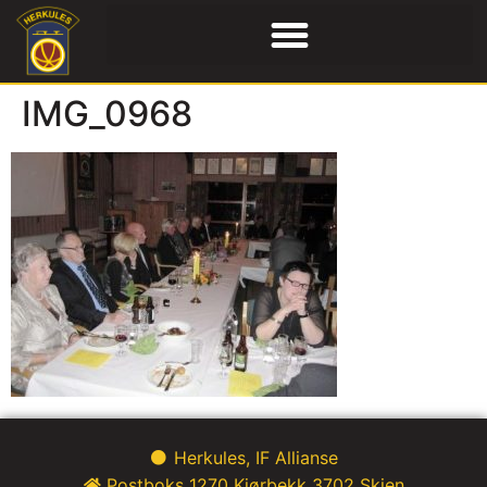
IMG_0968
Herkules, IF Allianse
Postboks 1270 Kjørbekk 3702 Skien