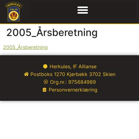
2005_Årsberetning
2005_Årsberetning
Herkules, IF Allianse
Postboks 1270 Kjørbekk 3702 Skien
Org.nr.: 975684989
Personvernerklæring